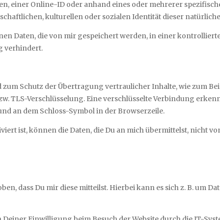
en, einer Online-ID oder anhand eines oder mehrerer spezifisc
schaftlichen, kulturellen oder sozialen Identität dieser natürlich
nen Daten, die von mir gespeichert werden, in einer kontrolli
g verhindert.
d zum Schutz der Übertragung vertraulicher Inhalte, wie zum Bei
bzw. TLS-Verschlüsselung. Eine verschlüsselte Verbindung erkenn
lt und an dem Schloss-Symbol in der Browserzeile.
iert ist, können die Daten, die Du an mich übermittelst, nicht v
, dass Du mir diese mitteilst. Hierbei kann es sich z. B. um Da
einer Einwilligung beim Besuch der Website durch die IT-System