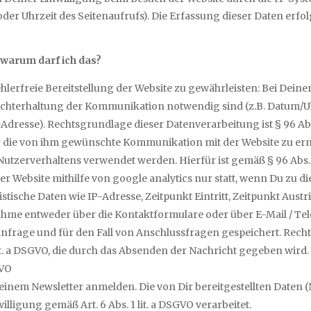
oder Uhrzeit des Seitenaufrufs). Die Erfassung dieser Daten erfol
 warum darf ich das?
fehlerfreie Bereitstellung der Website zu gewährleisten: Bei De
frechterhaltung der Kommunikation notwendig sind (z.B. Datum/U
dresse). Rechtsgrundlage dieser Datenverarbeitung ist § 96 Abs 3
er die von ihm gewünschte Kommunikation mit der Website zu erm
utzerverhaltens verwendet werden. Hierfür ist gemäß § 96 Abs. 
ser Website mithilfe von google analytics nur statt, wenn Du zu 
stische Daten wie IP-Adresse, Zeitpunkt Eintritt, Zeitpunkt Austr
hme entweder über die Kontaktformulare oder über E-Mail / Tele
Anfrage und für den Fall von Anschlussfragen gespeichert. Rech
lit. a DSGVO, die durch das Absenden der Nachricht gegeben wird
GVO
meinem Newsletter anmelden. Die von Dir bereitgestellten Date
lligung gemäß Art. 6 Abs. 1 lit. a DSGVO verarbeitet.