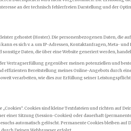
es Interesse an der technisch fehlerfreien Darstellung und der Op
leister gehostet (Hoster). Die personenbezogenen Daten, die auf
i kann es sich v. a. um IP-Adressen, Kontaktanfragen, Meta- un
sonstige Daten, die über eine Website generiert werden, handel
der Vertragserfüllung gegenüber meinen potenziellen und besteh
d effizienten Bereitstellung meines Online-Angebots durch einen p
weit verarbeiten, wie dies zur Erfüllung seiner Leistungspflich
„Cookies“. Cookies sind kleine Textdateien und richten auf De
r einer Sitzung (Session-Cookies) oder dauerhaft (permanente
suchs automatisch gelöscht. Permanente Cookies bleiben auf D
g durch Deinen Webbrowser erfolgt.