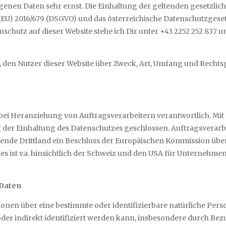
enen Daten sehr ernst. Die Einhaltung der geltenden gesetzli
) 2016/679 (DSGVO) und das österreichische Datenschutzgesetz, 
nschutz auf dieser Website stehe ich Dir unter +43 2252 252 837 
h, den Nutzer dieser Website über Zweck, Art, Umfang und Rec
 bei Heranziehung von Auftragsverarbeitern verantwortlich. Mit 
der Einhaltung des Datenschutzes geschlossen. Auftragsverarb
effende Drittland ein Beschluss der Europäischen Kommission 
ies ist v.a. hinsichtlich der Schweiz und den USA für Unternehmen,
 Daten
nen über eine bestimmte oder identifizierbare natürliche Person
t oder indirekt identifiziert werden kann, insbesondere durch Be